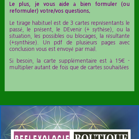
Le plus, je vous aide à bien formuler (ou
reformuler) votre/vos questions.
Le tirage habituel est de 3 cartes représentants le
passé, le présent, le DEvenir (+ sythèse), ou la
situation, les possibles ou blocages, la résultante
(+synthèse). Un pdf de plusieurs pages avec
conclusion vous est envoyé par mail.
Si besoin, la carte supplémentaire est à 15€ -
multiplier autant de fois que de cartes souhaitées