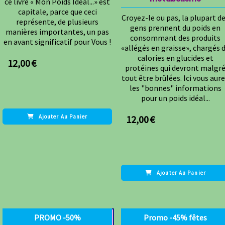
ce livre « Mon Poids Idéal...» est
capitale, parce que ceci
Croyez-le ou pas, la plupart d
représente, de plusieurs
gens prennent du poids en
manières importantes, un pas
consommant des produits
en avant significatif pour Vous !
«allégés en graisse», chargés 
calories en glucides et
12,00
€
protéines qui devront malgr
tout être brûlées. Ici vous aur
les "bonnes" informations
pour un poids idéal...
12,00
€
Ajouter Au Panier
Ajouter Au Panier
PROMO -50%
Promo -45% fêtes