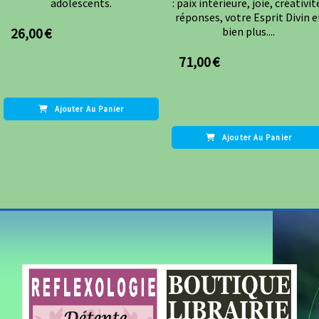
adolescents.
: paix intérieure, joie, créativit
réponses, votre Esprit Divin e
26,00
€
bien plus....
71,00
€
Ajouter Au Panier
Ajouter Au Panier