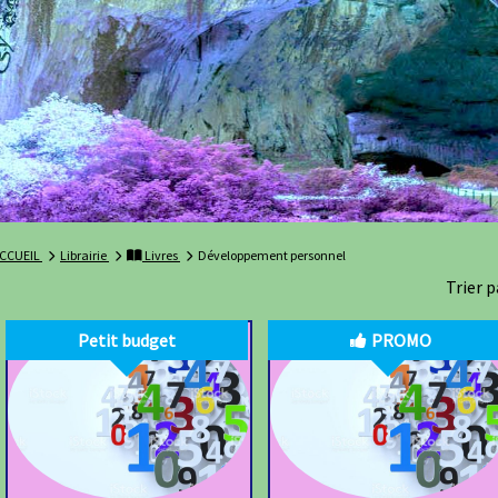
CCUEIL
Librairie
Livres
Développement personnel
Trier p
Petit budget
PROMO