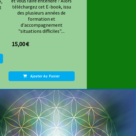
et vous faire entendre ? Alors
é,
téléchargez cet E-book, issu
t
des plusieurs années de
formation et
d'accompagnement
"situations difficiles"....
15,00
€
Ajouter Au Panier