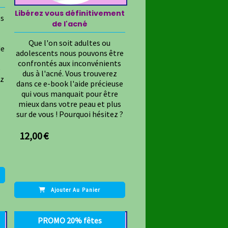
Libérez vous définitivement
es
de l'acné
Que l'on soit adultes ou
de
adolescents nous pouvons être
confrontés aux inconvénients
é
dus à l'acné. Vous trouverez
ez
dans ce e-book l'aide précieuse
qui vous manquait pour être
mieux dans votre peau et plus
sur de vous ! Pourquoi hésitez ?
12,00
€
Ajouter Au Panier
PROMO 20% fêtes