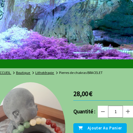
CCUEIL
Boutique
Lithotérapie
Pierres de chakras BRACELET
28,00
€
Quantité :
Ajouter Au Panier