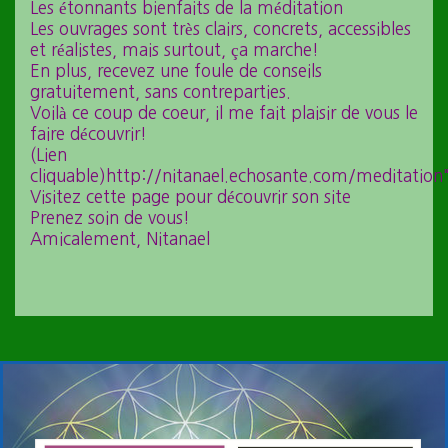
Les étonnants bienfaits de la méditation
Les ouvrages sont très clairs, concrets, accessibles
et réalistes, mais surtout, ça marche!
En plus, recevez une foule de conseils
gratuitement, sans contreparties.
Voilà ce coup de coeur, il me fait plaisir de vous le
faire découvrir!
(Lien
cliquable)http://nitanael.echosante.com/meditation
Visitez cette page pour découvrir son site
Prenez soin de vous!
Amicalement, Nitanael