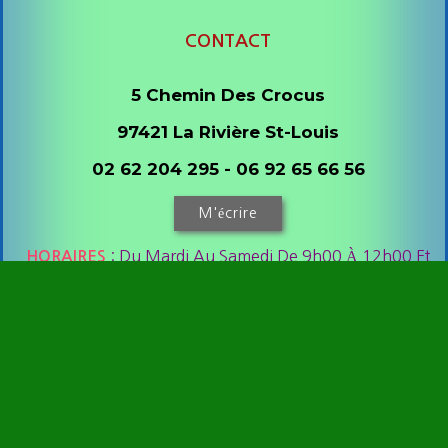
CONTACT
5 Chemin Des Crocus
97421 La Rivière St-Louis
02 62 204 295 - 06 92 65 66 56
M'écrire
: Du Mardi Au Samedi De 9h00 À 12h00 Et
HORAIRES
De 14h00 À 18h00-Samedis Matin Réservés Aux
Méditations*
*
A Confirmer En Fonction Des Inscrits Chaque Semaine
Mentions Légales
Politique De Confidentialité