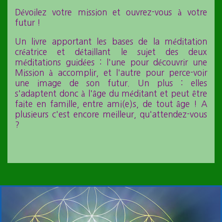
Dévoilez votre mission et ouvrez-vous à votre
futur !
Un livre apportant les bases de la méditation
créatrice et détaillant le sujet des deux
méditations guidées : l'une pour découvrir une
Mission à accomplir, et l'autre pour perce-voir
une image de son futur. Un plus : elles
s'adaptent donc à l'âge du méditant et peut être
faite en famille, entre ami(e)s, de tout âge ! A
plusieurs c'est encore meilleur, qu'attendez-vous
?