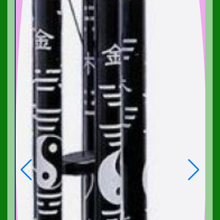
non
36,00
€
Article hors stock